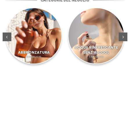
CATEGORIE DEL NEGOZIO
ACQUA RINFRESCANTE
ABBRONZATURA
SENZ'ALCOOL
6
PRODUCTS
1
PRODUCTS