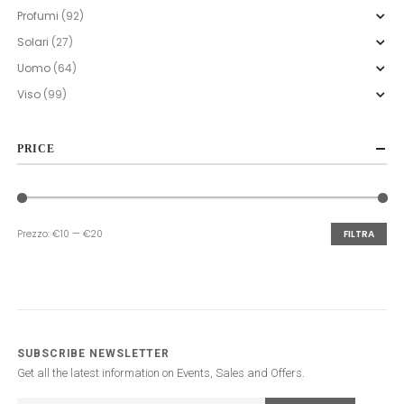
Profumi
(92)
Solari
(27)
Uomo
(64)
Viso
(99)
PRICE
Prezzo:
€10
—
€20
FILTRA
Prezzo
Prezzo
Min
Max
SUBSCRIBE NEWSLETTER
Get all the latest information on Events, Sales and Offers.