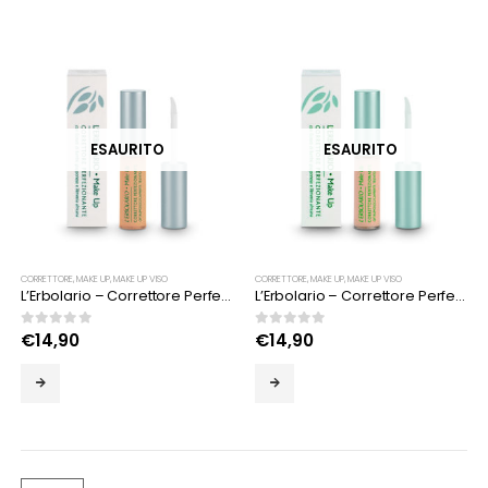
ESAURITO
ESAURITO
CORRETTORE
,
MAKE UP
,
MAKE UP VISO
CORRETTORE
,
MAKE UP
,
MAKE UP VISO
L’Erbolario – Correttore Perfezionante tonalità Caramello
L’Erbolario – Correttore Perfezionante tonalità Miele
0
Su 5
0
Su 5
€
14,90
€
14,90