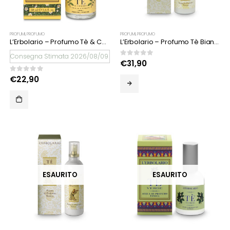
PROFUMI
,
PROFUMO
PROFUMI
,
PROFUMO
L’Erbolario – Profumo Tè & Cedro
L’Erbolario – Profumo Tè Bianco 100 ml
Consegna Stimata 2026/08/09
0
Su 5
€
31,90
0
Su 5
€
22,90
ESAURITO
ESAURITO