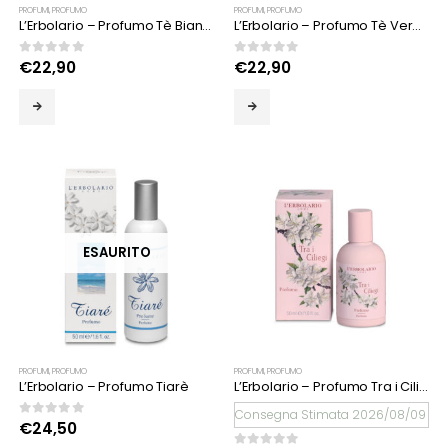
PROFUMI
,
PROFUMO
PROFUMI
,
PROFUMO
L’Erbolario – Profumo Tè Bianco 50 ml
L’Erbolario – Profumo Tè Verde 50 ml
0
Su 5
0
Su 5
€
22,90
€
22,90
ESAURITO
PROFUMI
,
PROFUMO
PROFUMI
,
PROFUMO
L’Erbolario – Profumo Tiarè
L’Erbolario – Profumo Tra i Ciliegi
Consegna Stimata 2026/08/09
0
Su 5
€
24,50