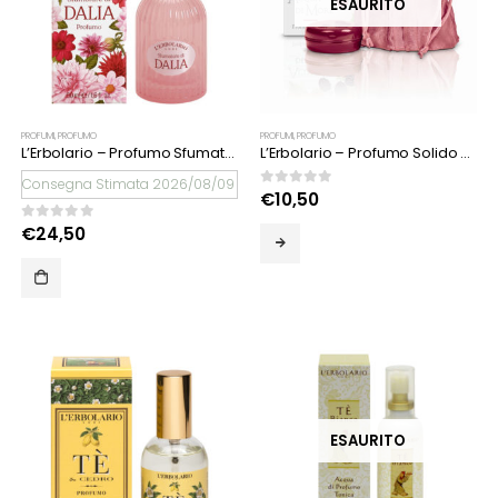
ESAURITO
PROFUMI
,
PROFUMO
PROFUMI
,
PROFUMO
L’Erbolario – Profumo Sfumature di Dalia
L’Erbolario – Profumo Solido Acqua di more
Consegna Stimata 2026/08/09
0
Su 5
€
10,50
0
Su 5
€
24,50
ESAURITO