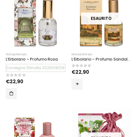
ESAURITO
PROFUMI
,
PROFUMO
PROFUMI
,
PROFUMO
L’Erbolario – Profumo Rosa
L’Erbolario – Profumo Sandalo 50 ml
Consegna Stimata 2026/08/09
0
Su 5
€
22,90
0
Su 5
€
22,90