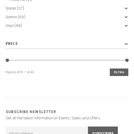
Solari
(27)
Uomo
(64)
Viso
(99)
PRICE
Prezzo:
€10
—
€40
FILTRA
Prezzo
Prezzo
Min
Max
SUBSCRIBE NEWSLETTER
Get all the latest information on Events, Sales and Offers.