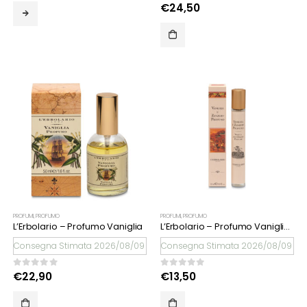
0
Su 5
€
24,50
PROFUMI
,
PROFUMO
PROFUMI
,
PROFUMO
L’Erbolario – Profumo Vaniglia
L’Erbolario – Profumo Vaniglia e Zenzero
Consegna Stimata 2026/08/09
Consegna Stimata 2026/08/09
0
Su 5
0
Su 5
€
22,90
€
13,50