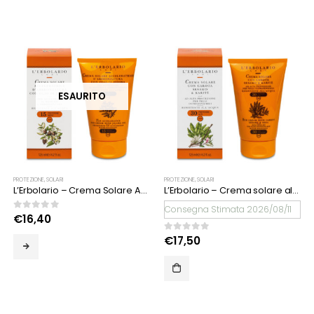
ESAURITO
PROTEZIONE
,
SOLARI
PROTEZIONE
,
SOLARI
L’Erbolario – Crema Solare Acceleratrice d’abbronzatura all’Olio di jojoba SPF 15
L’Erbolario – Crema solare alla Carota al Sesamo & al Karitè SPF 30
Consegna Stimata 2026/08/11
0
Su 5
€
16,40
0
Su 5
€
17,50