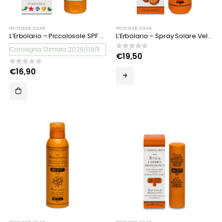
PROTEZIONE
,
SOLARI
PROTEZIONE
,
SOLARI
L’Erbolario – Piccolosole SPF 50+
L’Erbolario – Spray Solare Velo Invisibile per il Corpo
Consegna Stimata 2026/08/11
0
Su 5
€
19,50
0
Su 5
€
16,90