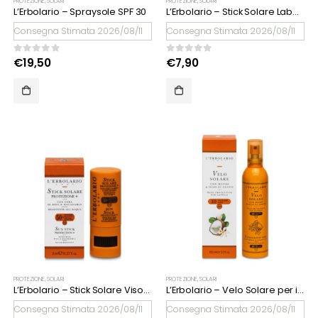
PROTEZIONE
,
SOLARI
PROTEZIONE
,
SOLARI
L’Erbolario – Spraysole SPF 30
L’Erbolario – Stick Solare Labbra SPF 50+
Consegna Stimata 2026/08/11
Consegna Stimata 2026/08/11
0
Su 5
0
Su 5
€
19,50
€
7,90
PROTEZIONE
,
SOLARI
PROTEZIONE
,
SOLARI
L’Erbolario – Stick Solare Viso SPF 50+
L’Erbolario – Velo Solare per i Capelli SPF 10
Consegna Stimata 2026/08/11
Consegna Stimata 2026/08/11