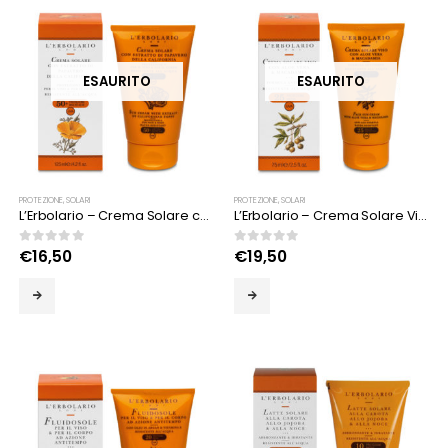
ESAURITO
ESAURITO
PROTEZIONE
,
SOLARI
PROTEZIONE
,
SOLARI
L’Erbolario – Crema Solare con Estratto di Papavero della California
L’Erbolario – Crema Solare Viso Anti-tempo SPF 25
0
Su 5
0
Su 5
€
16,50
€
19,50