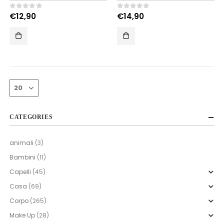
0
Su 5
0
Su 5
€
12,90
€
14,90
CATEGORIES
animali
(3)
Bambini
(11)
Capelli
(45)
Casa
(69)
Corpo
(265)
Make Up
(28)