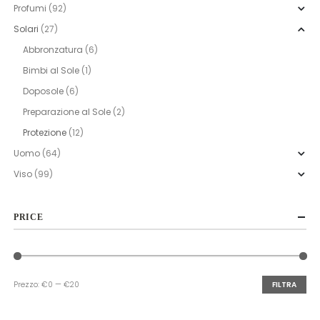
Profumi
(92)
Solari
(27)
Abbronzatura
(6)
Bimbi al Sole
(1)
Doposole
(6)
Preparazione al Sole
(2)
Protezione
(12)
Uomo
(64)
Viso
(99)
PRICE
Prezzo:
€0
—
€20
FILTRA
Prezzo
Prezzo
Min
Max