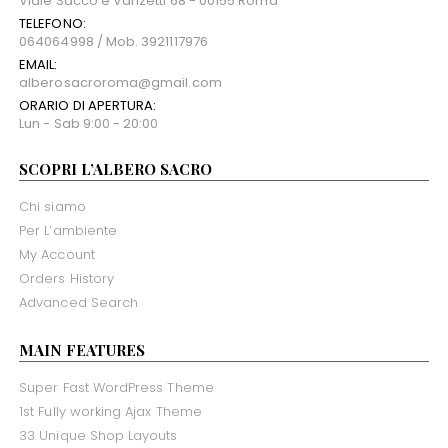
Viale Sacco e Vanzetti 68 - 00155 Roma
TELEFONO:
064064998 / Mob. 3921117976
EMAIL:
alberosacroroma@gmail.com
ORARIO DI APERTURA:
Lun - Sab 9:00 - 20:00
SCOPRI L’ALBERO SACRO
Chi siamo
Per L’ambiente
My Account
Orders History
Advanced Search
MAIN FEATURES
Super Fast WordPress Theme
1st Fully working Ajax Theme
33 Unique Shop Layouts