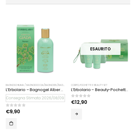
ESAURITO
BAGNOSCHIUMA / BAGNODOCCIA/BAGNOGEL/BAGNOCREMA
CORPO
,
CORPO
,
POCHETTE E BEAUTY SET
L’Erbolario – Bagnogel Albero di Giada
L’Erbolario – Beauty-Pochette Albero di Giada
Consegna Stimata 2026/08/09
0
Su 5
€
12,90
0
Su 5
€
9,90