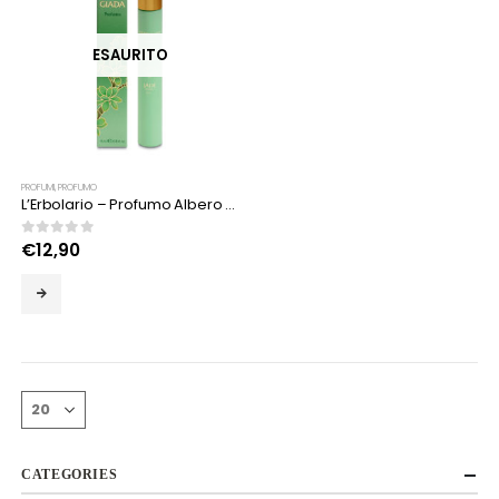
ESAURITO
PROFUMI
,
PROFUMO
L’Erbolario – Profumo Albero di Giada
0
Su 5
€
12,90
CATEGORIES