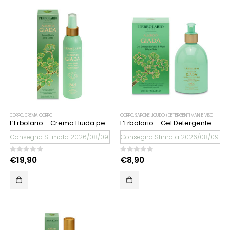
CORPO
,
CREMA CORPO
CORPO
,
SAPONE LIQUIDO /DETERGENTI MANI E VISO
L’Erbolario – Crema Fluida per il Corpo Albero di Giada
L’Erbolario – Gel Detergente Viso & Mani Albero di Giada
Consegna Stimata 2026/08/09
Consegna Stimata 2026/08/09
0
Su 5
0
Su 5
€
19,90
€
8,90