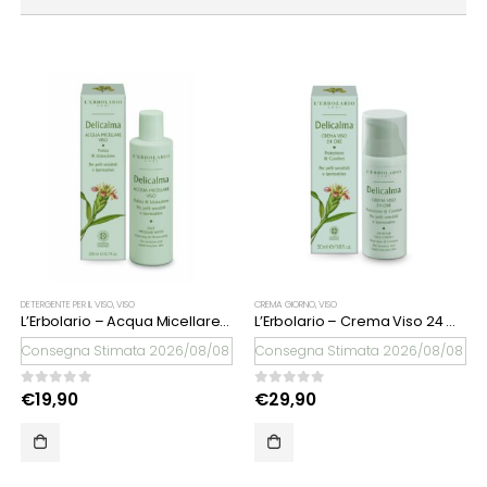
DETERGENTE PER IL VISO
,
VISO
CREMA GIORNO
,
VISO
L’Erbolario – Acqua Micellare Delicalma
L’Erbolario – Crema Viso 24 Ore Delicalma
Consegna Stimata 2026/08/08
Consegna Stimata 2026/08/08
0
Su 5
0
Su 5
€
19,90
€
29,90