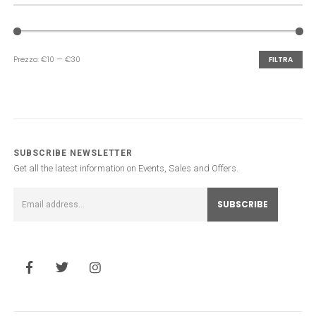
Prezzo:
€10
—
€30
FILTRA
Prezzo
Prezzo
Min
Max
SUBSCRIBE NEWSLETTER
Get all the latest information on Events, Sales and Offers.