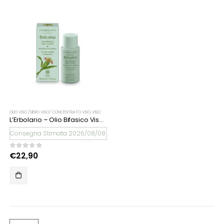
OLIO VISO /SIERO VISO/ CONCENTRATO VISO
,
VISO
L’Erbolario – Olio Bifasico Viso e Corpo Delicalma
Consegna Stimata 2026/08/08
0
Su 5
€
22,90