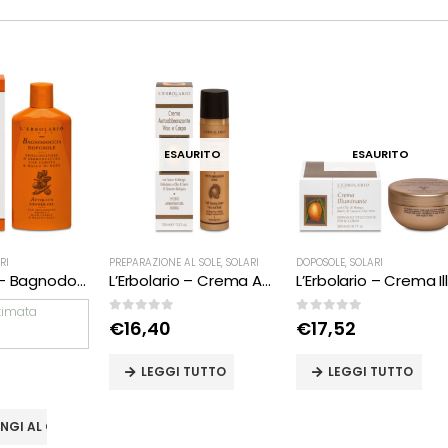
ESAURITO
ESAURITO
RI
PREPARAZIONE AL SOLE
,
SOLARI
DOPOSOLE
,
SOLARI
L’Erbolario – Bagnodoccia Doposole
L’Erbolario – Crema Autoabbronzante Viso e Corpo
timata
0
Su 5
0
Su 5
€
16,40
€
17,52
LEGGI TUTTO
LEGGI TUTTO
NGI AL CARRELLO