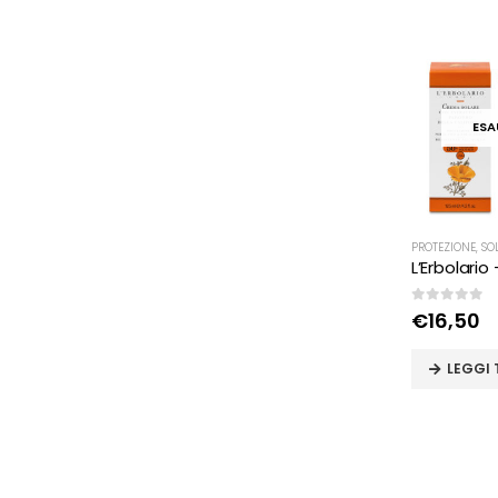
ESA
PROTEZIONE
,
SO
0
Su 5
€
16,50
LEGGI