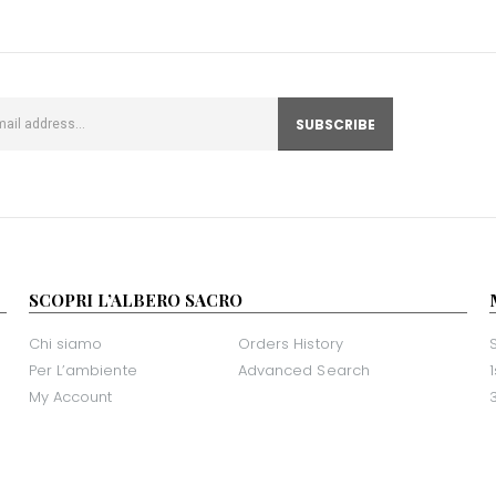
SCOPRI L’ALBERO SACRO
Chi siamo
Orders History
Per L’ambiente
Advanced Search
My Account