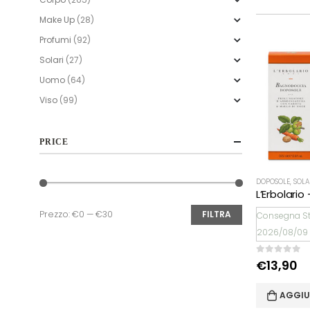
Make Up
(28)
Profumi
(92)
Solari
(27)
Uomo
(64)
Viso
(99)
PRICE
DOPOSOLE
,
SOLA
Prezzo:
€0
—
€30
FILTRA
Consegna S
Prezzo
Prezzo
2026/08/09
Min
Max
0
Su 5
€
13,90
AGGIU