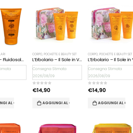
LARI
CORPO
,
POCHETTE E BEAUTY SET
CORPO
,
POCHETTE E BEAUTY SET
L’Erbolario – Fluidosole per il viso & per il corpo ad azione Antitempo SPF 20
L’Erbolario – Il Sole in Viaggio – POCHETTE ARANCIO SPF 15
timata
Consegna Stimata
Consegna Stimata
2026/08/09
2026/08/09
0
Su 5
0
Su 5
€
14,90
€
14,90
NGI AL CARRELLO
AGGIUNGI AL CARRELLO
AGGIUNGI AL CAR