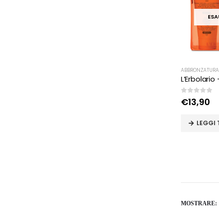
ESA
ABBRONZATURA
0
Su 5
€
13,90
LEGGI
MOSTRARE: