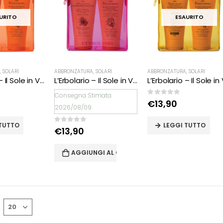
URITO
ESAURITO
,
SOLARI
ABBRONZATURA
,
SOLARI
ABBRONZATURA
,
SOLARI
L’Erbolario – Il Sole in Viaggio – POCHETTE ARANCIO
L’Erbolario – Il Sole in Viaggio – POCHETTE FUCSIA
Consegna Stimata
0
Su 5
€
13,90
2026/08/09
 TUTTO
LEGGI TUTTO
0
Su 5
€
13,90
AGGIUNGI AL CARRELLO