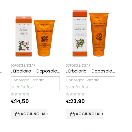
DOPOSOLE
,
SOLARI
DOPOSOLE
,
SOLARI
L’Erbolario – Crema Solare Viso Anti-tempo SPF 25
L’Erbolario – Doposole al Polline dei Fiori & alle Proteine Vegetali
L’Erbolario – Doposole Soleombra
Consegna Stimata
Consegna Stimata
2026/08/09
2026/08/09
0
Su 5
0
Su 5
€
14,50
€
23,90
AGGIUNGI AL CARRELLO
AGGIUNGI AL CARRELLO