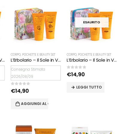
ESAURITO
CORPO
,
POCHETTE E BEAUTY SET
CORPO
,
POCHETTE E BEAUTY SET
L’Erbolario – Il Sole in Viaggio – POCHETTE FUCSIA senza filtro
L’Erbolario – Il Sole in Viaggio – POCHETTE GIALLA SPF 30
L’Erbolario – Il Sole in Viaggio – POCHETTE TURCHESE SPF 50+
Consegna Stimata
0
Su 5
€
14,90
2026/08/09
LEGGI TUTTO
0
Su 5
€
14,90
RELLO
AGGIUNGI AL CARRELLO