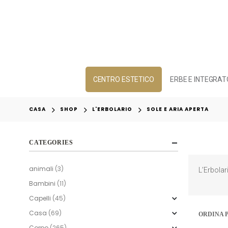
CENTRO ESTETICO
ERBE E INTEGRAT
CASA
SHOP
L'ERBOLARIO
SOLE E ARIA APERTA
CATEGORIES
animali
(3)
L’Erbolar
Bambini
(11)
Capelli
(45)
Casa
(69)
ORDINA P
Corpo
(265)