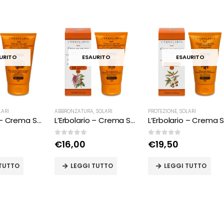
URITO
ESAURITO
ESAURITO
LARI
ABBRONZATURA
,
SOLARI
PROTEZIONE
,
SOLARI
L’Erbolario – Crema Solare con Estratto di Papavero della California
L’Erbolario – Crema Solare Viso Acceleratrice d’abbronzatura all’Olio di Amaranto SPF 10
0
Su 5
0
Su 5
€
16,00
€
19,50
 TUTTO
LEGGI TUTTO
LEGGI TUTTO