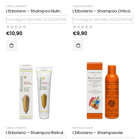
CAPELLI
,
SHAMPOO
CAPELLI
,
SHAMPOO
L’Erbolario – Shampoo Nutrimento Intenso Effetto Reale
L’Erbolario – Shampoo Ortica Dioica
Consegna Stimata 2026/08/08
Consegna Stimata 2026/08/08
0
Su 5
0
Su 5
€
10,90
€
9,90
CAPELLI
,
SHAMPOO
DOPOSOLE
,
SOLARI
L’Erbolario – Shampoo Ristrutturante
L’Erbolario – Shamposole