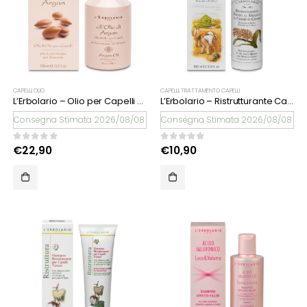
CAPELLI
,
OLIO
CAPELLI
,
TRATTAMENTO CAPELLI
L’Erbolario – Olio per Capelli All’Olio di Argan
L’Erbolario – Ristrutturante Capelli al Miglio e Germe di Grano
Consegna Stimata 2026/08/08
Consegna Stimata 2026/08/08
0
Su 5
0
Su 5
€
22,90
€
10,90