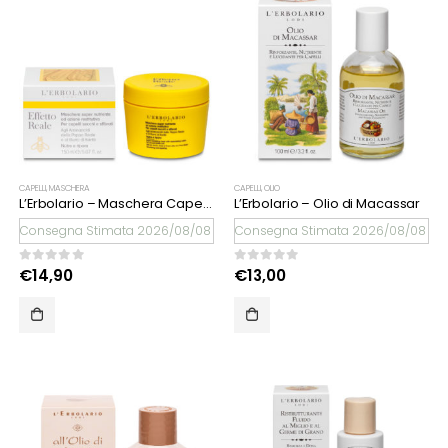
CAPELLI
,
MASCHERA
CAPELLI
,
OLIO
L’Erbolario – Maschera Capelli Super Nutriente Effetto Reale
L’Erbolario – Olio di Macassar
Consegna Stimata 2026/08/08
Consegna Stimata 2026/08/08
0
Su 5
0
Su 5
€
14,90
€
13,00