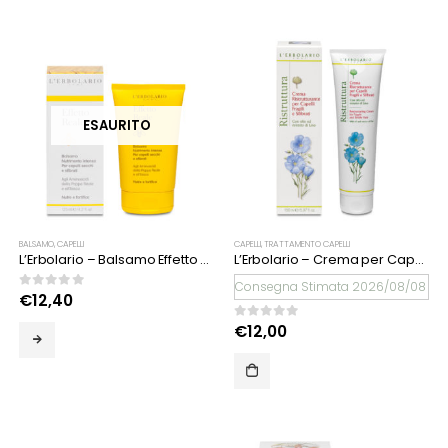
ESAURITO
BALSAMO
,
CAPELLI
CAPELLI
,
TRATTAMENTO CAPELLI
L’Erbolario – Balsamo Effetto Reale
L’Erbolario – Crema per Capelli Fragili e Sfibrati Ristruttura
Consegna Stimata 2026/08/08
0
Su 5
€
12,40
0
Su 5
€
12,00