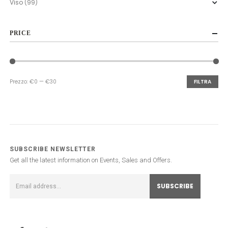
Viso
(99)
PRICE
Prezzo:
€0
—
€30
FILTRA
Prezzo
Prezzo
Min
Max
SUBSCRIBE NEWSLETTER
Get all the latest information on Events, Sales and Offers.