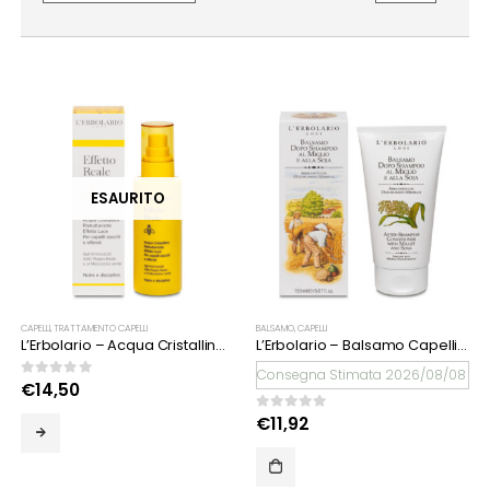
ESAURITO
CAPELLI
,
TRATTAMENTO CAPELLI
BALSAMO
,
CAPELLI
L’Erbolario – Acqua Cristallina Ristrutturante
L’Erbolario – Balsamo Capelli Miglio e Soja
Consegna Stimata 2026/08/08
0
Su 5
€
14,50
0
Su 5
€
11,92