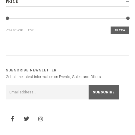
PRICE
Prezzo:
€10
—
€20
FILTRA
Prezzo
Prezzo
Min
Max
SUBSCRIBE NEWSLETTER
Get all the latest information on Events, Sales and Offers.