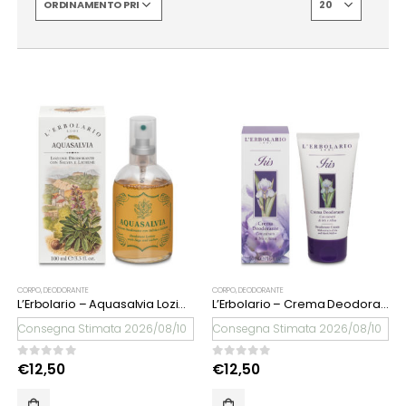
CORPO
,
DEODORANTE
CORPO
,
DEODORANTE
L’Erbolario – Aquasalvia Lozione Deodorante
L’Erbolario – Crema Deodorante Iris
Consegna Stimata 2026/08/10
Consegna Stimata 2026/08/10
0
Su 5
0
Su 5
€
12,50
€
12,50