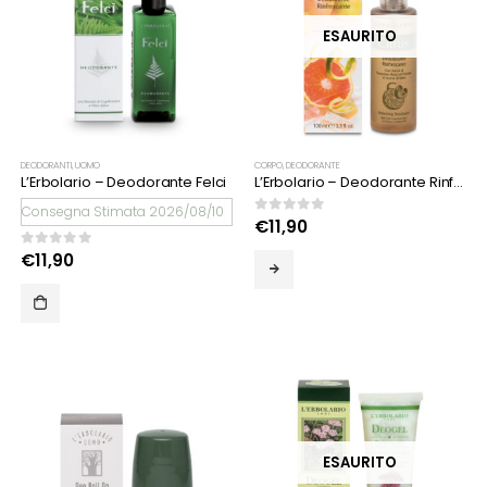
ESAURITO
DEODORANTI
,
UOMO
CORPO
,
DEODORANTE
L’Erbolario – Deodorante Felci
L’Erbolario – Deodorante Rinfrescante Citrus
Consegna Stimata 2026/08/10
0
Su 5
€
11,90
0
Su 5
€
11,90
ESAURITO