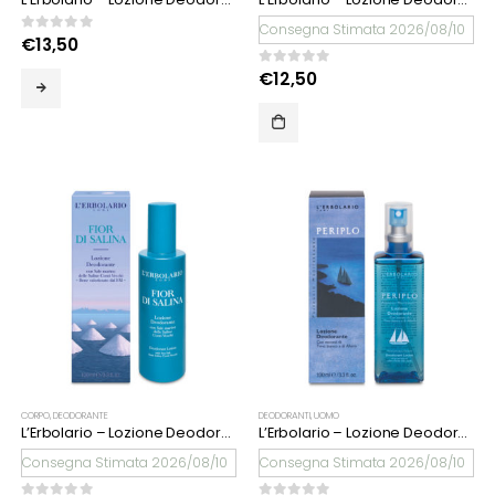
Consegna Stimata 2026/08/10
0
Su 5
€
13,50
0
Su 5
€
12,50
CORPO
,
DEODORANTE
DEODORANTI
,
UOMO
L’Erbolario – Lozione Deodorante Fior di Salina
L’Erbolario – Lozione Deodorante Periplo
Consegna Stimata 2026/08/10
Consegna Stimata 2026/08/10