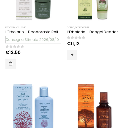
DEODORANTI
,
UOMO
CORPO
,
DEODORANTE
L’Erbolario – Deodorante Roll on L’Erbolario Uomo
L’Erbolario – Deogel Deodorante a Lungo Effetto
Consegna Stimata 2026/08/10
0
Su 5
€
11,12
0
Su 5
€
12,50