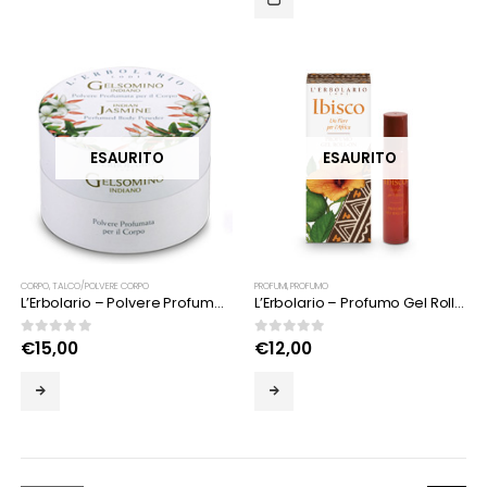
ESAURITO
ESAURITO
CORPO
,
TALCO/POLVERE CORPO
PROFUMI
,
PROFUMO
L’Erbolario – Polvere Profumata per il Corpo Gelsomino Indiano
L’Erbolario – Profumo Gel Roll-On Ibisco
0
Su 5
0
Su 5
€
15,00
€
12,00