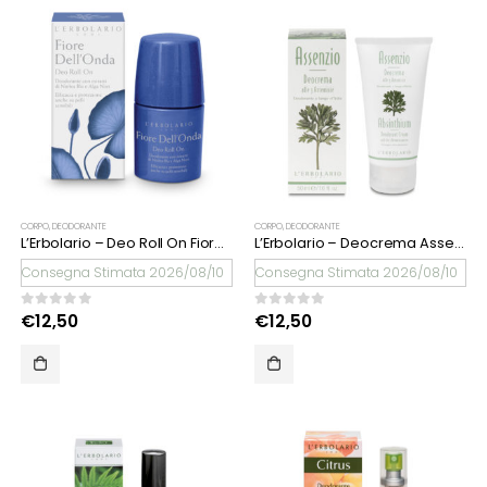
CORPO
,
DEODORANTE
CORPO
,
DEODORANTE
L’Erbolario – Deo Roll On Fiore Dell’Onda
L’Erbolario – Deocrema Assenzio
Consegna Stimata 2026/08/10
Consegna Stimata 2026/08/10
0
Su 5
0
Su 5
€
12,50
€
12,50