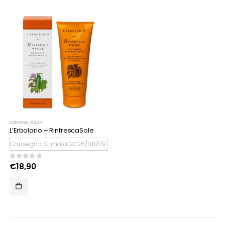
DOPOSOLE
,
SOLARI
L’Erbolario – RinfrescaSole
Consegna Stimata 2026/08/09
0
Su 5
€
18,90