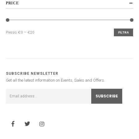
PRICE
Prezzo:
€0
—
€20
FILTRA
Prezzo
Prezzo
Min
Max
SUBSCRIBE NEWSLETTER
Get all the latest information on Events, Sales and Offers.