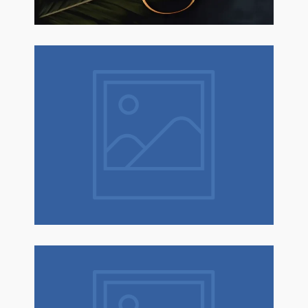
Natale è un dono! Scopri tantissime
idee regalo con confezione regalo
espressa!