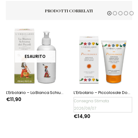
PRODOTTI CORRELATI
L’Erbolario – La Bianca Schiuma dei Piccoli
L’Erbolario – Piccolosole Doposole
Consegna Stimata
Consegna Stimata
2026/08/07
2026/08/07
€
14,90
€
9,90