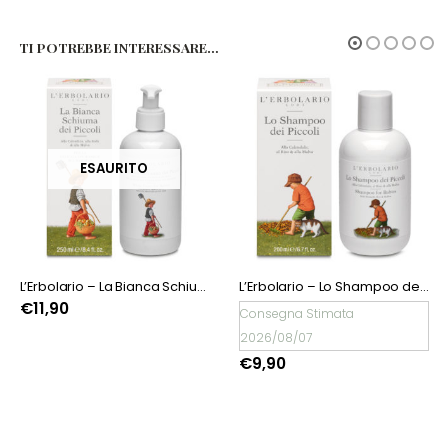
TI POTREBBE INTERESSARE…
ESAURITO
 dei Piccoli
L’Erbolario – Lo Shampoo dei Piccoli
L’Erbolario – Le Salviettine dei Piccoli
€
6,90
Consegna Stimata
2026/08/07
€
9,90