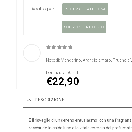
Adatto per
PROFUMARE LA PERSONA
SOLUZIONI PER IL CORPO
0
Di 5
Note di: Mandarino, Arancio amaro, Prugna e V
Formato:
50 ml
€
22,90
DESCRIZIONE
È il risveglio di un sereno entusiasmo, con una fragran
racchiude la calda luce e la vitale energia del profuma