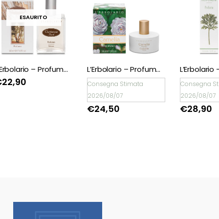
ESAURITO
L’Erbolario – Profumo Corteccia 50 ml
L’Erbolario – Profumo Camelia
€
22,90
Consegna Stimata
Consegna St
2026/08/07
2026/08/07
€
24,50
€
28,90
Natale è un dono!
Scopri tantissime
idee regalo con
confezione regalo
espressa!