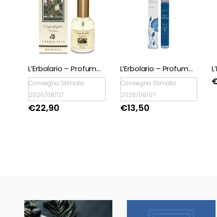
L’Erbolario – Cofanetto I Profumi dell’Anniversario Iris
L’Erbolario – Profumo Caprifoglio
L’Erbolario – Profumo Fiore dell’Onda
Consegna Stimata
Consegna Stimata
2026/08/07
2026/08/07
€
22,90
€
13,50
🖤BLACK FRIDAY
🖤BLACK FRIDAY
dal 13 a l 25
dal 13 a l 25
Novembre sconti
Novembre sconti
fino al 50% Su
fino al 50% Su
Erboristeria ed
Erboristeria ed
Estetica.
Estetica.