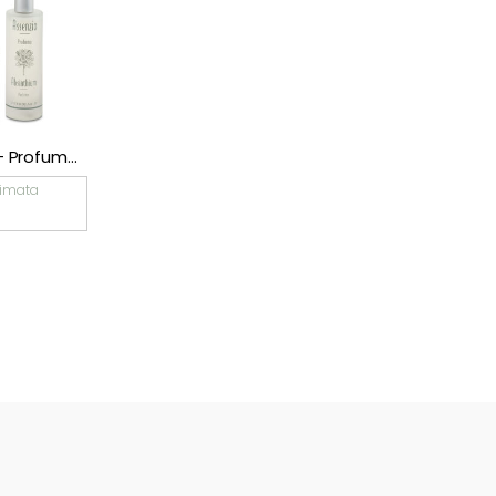
ESAURITO
L’Erbolario – Profumo Assenzio 50 ml
L’Erbolario – Profumo Assenzio 100 ml
L’Erbolario – Profumo Acqua di More 50
€
22,90
imata
Consegna Stimata
2026/08/07
€
32,90