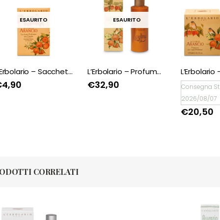
ESAURITO
ESAURITO
L’Erbolario – Sacchetto Profumato per Cassetti Accordo Arancio
L’Erbolario – Profumo Accordo Arancio 100 ml
€
4,90
€
32,90
Consegna St
2026/08/07
€
20,50
ODOTTI CORRELATI