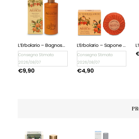
L’Erbolario – Bagnoschiuma Accordo Arancio – minitaglia 50 ml
L’Erbolario – Bagnoschiuma Accordo Arancio
L’Erbolario – Sapone Profumato Accordo Arancio
Consegna Stimata
Consegna Stimata
2026/08/07
2026/08/07
€
9,90
€
4,90
PR