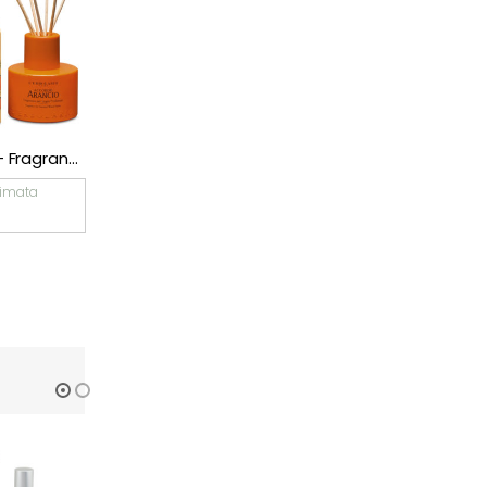
ESAURITO
ESAURITO
L’Erbolario – Fragranza per Legni Profumati Accordo Arancio
L’Erbolario – Crema Fluida per il corpo Accordo Arancio – minitaglia 30 ml
€
3,90
€
19,12
imata