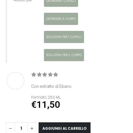
DETERGERE I CAPELLI
DETERGERE IL CORPO
SOLUZIONI PER I CAPELLI
SOLUZIONI PER IL CORPO
0
Di 5
Con estratto di Ebano
Formato:
250 ML.
€
11,50
AGGIUNGI AL CARRELLO