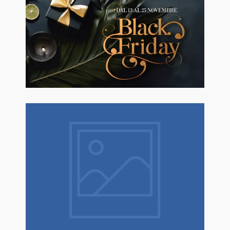
🖤BLACK FRIDAY dal 13 a l 25
Novembre sconti fino al 50% Su
Erboristeria ed Estetica.
Natale è un dono! Scopri tantissime
idee regalo con confezione regalo
espressa!