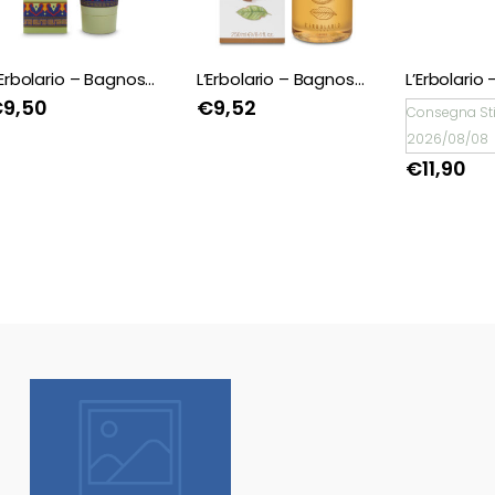
L’Erbolario – Bagnoschiuma Tè verde
L’Erbolario – Bagnoschiuma Mandorla
€
9,50
€
9,52
Consegna St
2026/08/08
€
11,90
Natale è un dono!
Scopri tantissime
idee regalo con
confezione regalo
espressa!