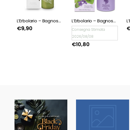
L’Erbolario – Bagnoschiuma Tè & Cedro
L’Erbolario – Bagnoschiuma Neroli neroli
L’Erbolario – Bagnoschiuma Accordo Viola
€
9,90
Consegna Stimata
2026/08/08
€
10,80
🖤BLACK FRIDAY
🖤BLACK FRIDAY
dal 13 a l 25
dal 13 a l 25
Novembre sconti
Novembre sconti
fino al 50% Su
fino al 50% Su
Erboristeria ed
Erboristeria ed
Estetica.
Estetica.