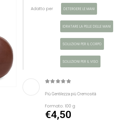
Adatto per
DETERGERE LE MANI
IDRATARE LA PELLE DELLE MANI
SOLUZIONI PER IL CORPO
SOLUZIONI PER IL VISO
0
Di 5
Più Gentilezza più Cremosità
Formato:
100 g
€
4,50