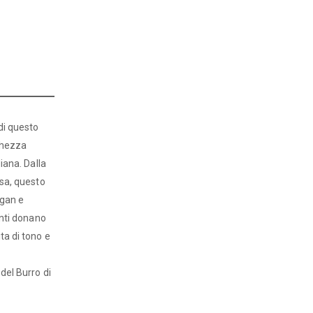
di questo
schezza
diana. Dalla
osa, questo
rgan e
anti donano
ta di tono e
 del Burro di