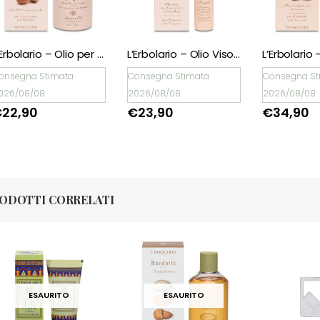
L’Erbolario – Olio per Capelli All’Olio di Argan
L’Erbolario – Olio Viso, Collo e Decolleté All’Olio di Argan
onsegna Stimata
Consegna Stimata
Consegna St
026/08/08
2026/08/08
2026/08/08
€
22,90
€
23,90
€
34,90
ODOTTI CORRELATI
ESAURITO
ESAURITO