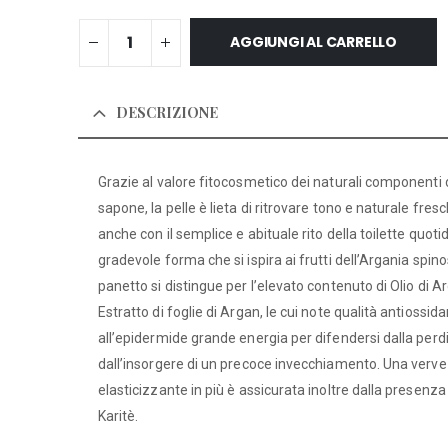
AGGIUNGI AL CARRELLO
DESCRIZIONE
Grazie al valore fitocosmetico dei naturali componenti 
sapone, la pelle è lieta di ritrovare tono e naturale fre
anche con il semplice e abituale rito della toilette quoti
gradevole forma che si ispira ai frutti dell’Argania spin
panetto si distingue per l’elevato contenuto di Olio di A
Estratto di foglie di Argan, le cui note qualità antiossid
all’epidermide grande energia per difendersi dalla perdi
dall’insorgere di un precoce invecchiamento. Una verve
elasticizzante in più è assicurata inoltre dalla presenza
Karitè.