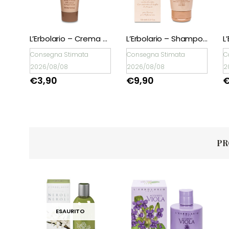
L’Erbolario – Profumo All’Olio di Argan 50 ml
L’Erbolario – Crema Corpo minitaglia All’Olio di Argan
L’Erbolario – Shampoo All’Olio di Argan
Consegna Stimata
Consegna Stimata
C
2026/08/08
2026/08/08
2
€
3,90
€
9,90
PR
ESAURITO