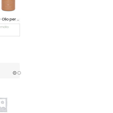
L’Erbolario – Olio per il Corpo All’Olio di Argan
L’Erbolario – Crema Viso Anti-Age All’Olio di Argan
L’Erbolario – Crema Viso All’Olio
€
28,90
imata
Consegna Stimata
2026/08/08
€
30,90