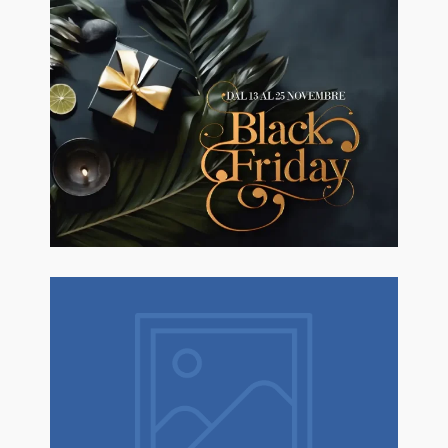
🖤BLACK FRIDAY dal 13 a l 25
Novembre sconti fino al 50% Su
Erboristeria ed Estetica.
Natale è un dono! Scopri tantissime
idee regalo con confezione regalo