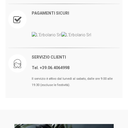
PAGAMENTI SICURI
SERVIZIO CLIENTI
Tel. +39.06.4064998
🖤BLACK FRIDAY dal 13 a l 25
Il servizio è attivo dal lunedì al sabato, dalle ore 9.00 alle
Novembre sconti fino al 50% Su
19.30 (escluse le festività).
Erboristeria ed Estetica.