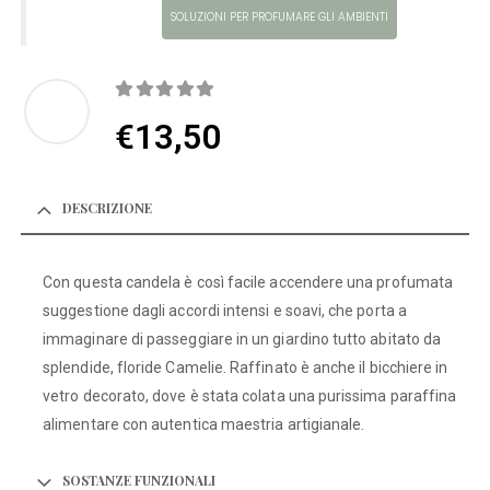
SOLUZIONI PER PROFUMARE GLI AMBIENTI
0
Di 5
€
13,50
DESCRIZIONE
Con questa candela è così facile accendere una profumata
suggestione dagli accordi intensi e soavi, che porta a
immaginare di passeggiare in un giardino tutto abitato da
splendide, floride Camelie. Raffinato è anche il bicchiere in
vetro decorato, dove è stata colata una purissima paraffina
alimentare con autentica maestria artigianale.
SOSTANZE FUNZIONALI