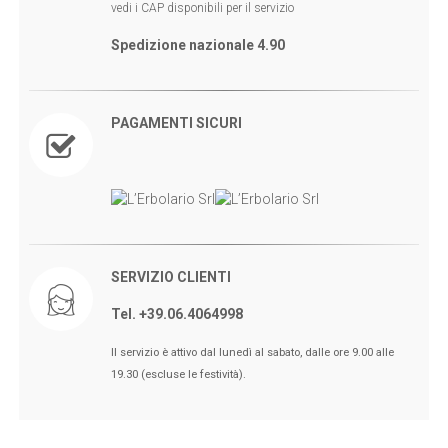
vedi i CAP disponibili per il servizio
Spedizione nazionale 4.90
PAGAMENTI SICURI
SERVIZIO CLIENTI
Tel. +39.06.4064998
🖤BLACK FRIDAY dal 13 a l 25
Il servizio è attivo dal lunedì al sabato, dalle ore 9.00 alle
Novembre sconti fino al 50% Su
19.30 (escluse le festività).
Erboristeria ed Estetica.