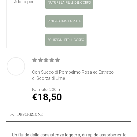
Adatto per
NUTRIRE LA PELLE DEL CORPO
RINFRESCARE LA PELLE
SOLUZIONI PER IL CORPO
0
Di 5
Con Succo di Pompelmo Rosa ed Estratto
di Scorza di Lime
Formato:
200 ml
€
18,50
DESCRIZIONE
Un fluido dalla consistenza leggera, di rapido assorbimento