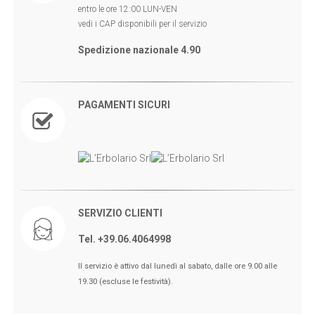
entro le ore 12:00 LUN-VEN
vedi i CAP disponibili per il servizio
Spedizione nazionale 4.90
PAGAMENTI SICURI
SERVIZIO CLIENTI
Tel. +39.06.4064998
🖤BLACK FRIDAY dal 13 a l 25
Il servizio è attivo dal lunedì al sabato, dalle ore 9.00 alle
Novembre sconti fino al 50% Su
19.30 (escluse le festività).
Erboristeria ed Estetica.