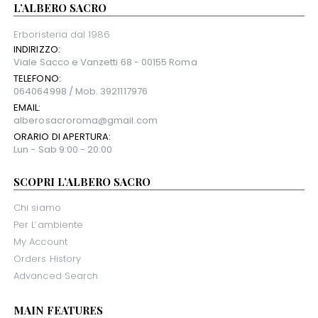
L’ALBERO SACRO
Erboristeria dal 1986
INDIRIZZO:
Viale Sacco e Vanzetti 68 - 00155 Roma
TELEFONO:
064064998 / Mob. 3921117976
EMAIL:
alberosacroroma@gmail.com
ORARIO DI APERTURA:
Lun - Sab 9:00 - 20:00
SCOPRI L’ALBERO SACRO
Chi siamo
Per L’ambiente
My Account
Orders History
Advanced Search
MAIN FEATURES