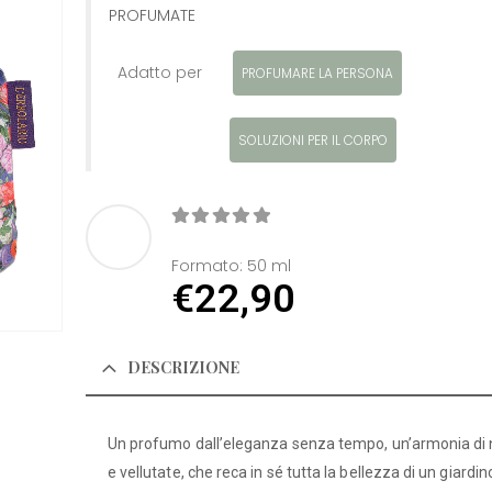
PROFUMATE
Adatto per
PROFUMARE LA PERSONA
SOLUZIONI PER IL CORPO
0
Di 5
Formato:
50 ml
€
22,90
DESCRIZIONE
Un profumo dall’eleganza senza tempo, un’armonia di n
e vellutate, che reca in sé tutta la bellezza di un giardino