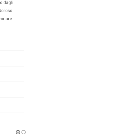
o dagli
odoroso
mminare