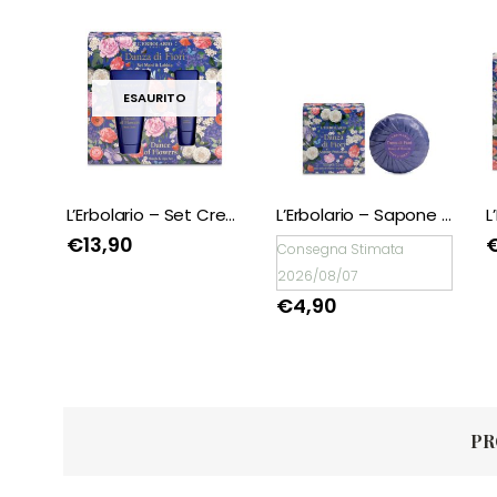
ESAURITO
L’Erbolario – Profumatore per Ambiente e Tessuti Danza di Fiori
L’Erbolario – Set Crema Mani + Lucidalabbra Danza di Fiori
L’Erbolario – Sapone Profumato Danza di Fiori
€
13,90
Consegna Stimata
2026/08/07
€
4,90
PR