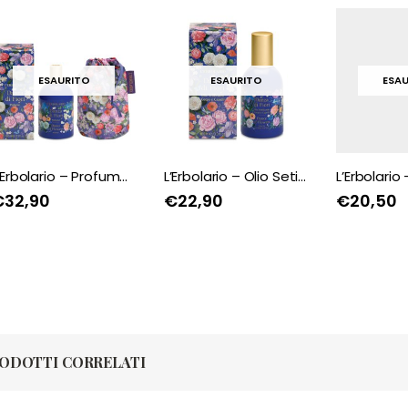
ESAURITO
ESAURITO
ESAU
L’Erbolario – Profumo Danza di Fiori
L’Erbolario – Olio Setificante Corpo e Capelli Danza di Fiori
€
32,90
€
22,90
€
20,50
ODOTTI CORRELATI