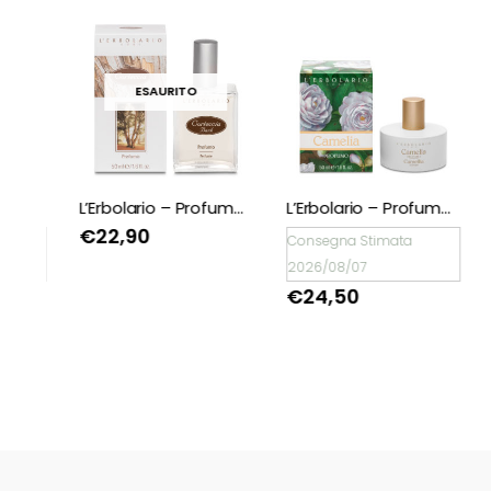
ESAURITO
L’Erbolario – Profumo Caprifoglio
L’Erbolario – Profumo Corteccia 50 ml
L’Erbolario – Profumo Camelia
€
22,90
Consegna Stimata
C
2026/08/07
2
€
24,50
🖤BLACK FRIDAY
🖤BLACK FRIDAY
dal 13 a l 25
dal 13 a l 25
Novembre sconti
Novembre sconti
fino al 50% Su
fino al 50% Su
Erboristeria ed
Erboristeria ed
Estetica.
Estetica.