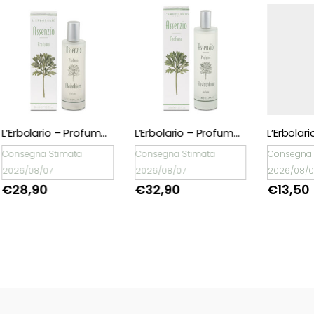
L’Erbolario – Profumo Assenzio 50 ml
L’Erbolario – Profumo Assenzio 100 ml
onsegna Stimata
Consegna Stimata
Consegna St
026/08/07
2026/08/07
2026/08/07
€
28,90
€
32,90
€
13,50
Natale è un dono!
Scopri tantissime
idee regalo con
confezione regalo
espressa!