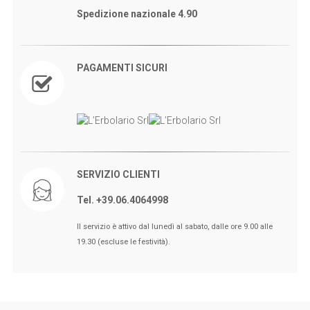
Spedizione nazionale 4.90
PAGAMENTI SICURI
SERVIZIO CLIENTI
Tel. +39.06.4064998
🖤BLACK FRIDAY dal 13 a l 25
Il servizio è attivo dal lunedì al sabato, dalle ore 9.00 alle
Novembre sconti fino al 50% Su
19.30 (escluse le festività).
Erboristeria ed Estetica.