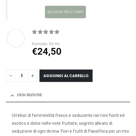
SOLUZIONI PER IL CORPO
0
Di 5
Formato:
50 ml
€
24,50
AGGIUNGI AL CARRELLO
DESCRIZIONE
Un’elisir di femminilità fresco e seducente nei toni fioriti ed
esotico e dolce nelle note fruttate, segreto alleato di
seduzione di ogni donna. Fiori e frutti di Passiflora per un mix