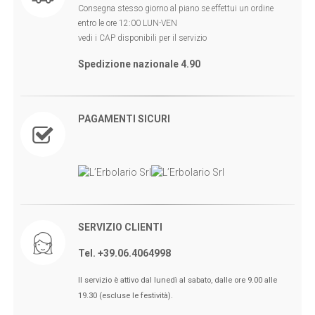
Consegna stesso giorno al piano se effettui un ordine
entro le ore 12:00 LUN-VEN
vedi i CAP disponibili per il servizio
Spedizione nazionale 4.90
PAGAMENTI SICURI
SERVIZIO CLIENTI
Tel. +39.06.4064998
🖤BLACK FRIDAY dal 13 a l 25
Il servizio è attivo dal lunedì al sabato, dalle ore 9.00 alle
Novembre sconti fino al 50% Su
19.30 (escluse le festività).
Erboristeria ed Estetica.