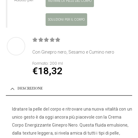
NUTRIRE LA PELLE DEL CORPO
SOLUZIONI PER IL CORPO
0
Di 5
Con Ginepro nero, Sesamo e Cumino nero
Formato:
200 ml
€
18,32
DESCRIZIONE
Idratare la pelle del corpo e ritrovare una nuova vitalità con un
unico gesto è da oggi ancora più piacevole con la Crema
Corpo Energizzante Ginepro Nero. Questa fluida emulsione,
dalla texture leggera, si rivela amica di tutti i tipi di pelle,