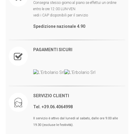
Consegna stesso giorno al piano se effettui un ordine
entro le ore 12:00 LUN-VEN
vedi i CAP disponibili per il servizio
Spedizione nazionale 4.90
PAGAMENTI SICURI
SERVIZIO CLIENTI
Tel. +39.06.4064998
🖤BLACK FRIDAY dal 13 a l 25
Il servizio è attivo dal lunedì al sabato, dalle ore 9.00 alle
Novembre sconti fino al 50% Su
19.30 (escluse le festività).
Erboristeria ed Estetica.