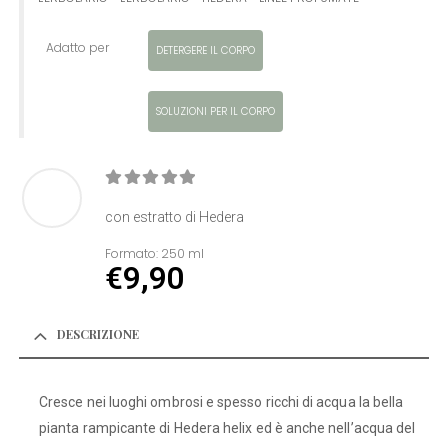
Adatto per
DETERGERE IL CORPO
SOLUZIONI PER IL CORPO
0
Di 5
con estratto di Hedera
Formato:
250 ml
€
9,90
DESCRIZIONE
Cresce nei luoghi ombrosi e spesso ricchi di acqua la bella
pianta rampicante di Hedera helix ed è anche nell’acqua del