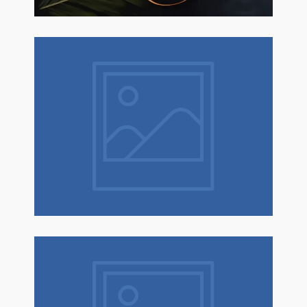
Natale è un dono! Scopri tantissime
idee regalo con confezione regalo
espressa!