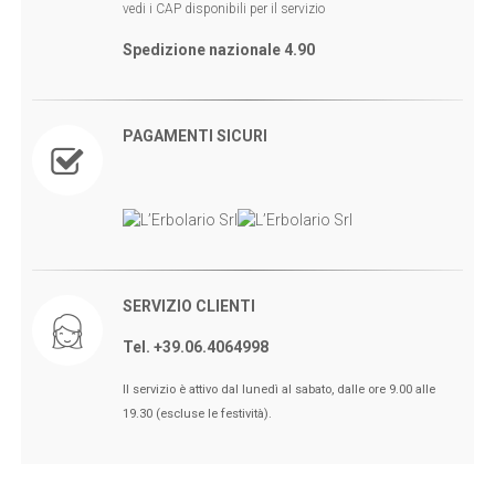
vedi i CAP disponibili per il servizio
Spedizione nazionale 4.90
PAGAMENTI SICURI
SERVIZIO CLIENTI
Tel. +39.06.4064998
🖤BLACK FRIDAY dal 13 a l 25
Il servizio è attivo dal lunedì al sabato, dalle ore 9.00 alle
Novembre sconti fino al 50% Su
19.30 (escluse le festività).
Erboristeria ed Estetica.