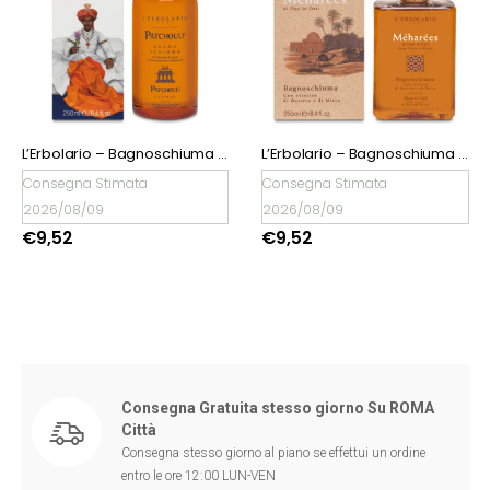
L’Erbolario – Bagnoschiuma Patchouly
L’Erbolario – Bagnoschiuma Méharées
Consegna Stimata
Consegna Stimata
2026/08/09
2026/08/09
€
9,52
€
9,52
Consegna Gratuita stesso giorno Su ROMA
Città
Consegna stesso giorno al piano se effettui un ordine
entro le ore 12:00 LUN-VEN