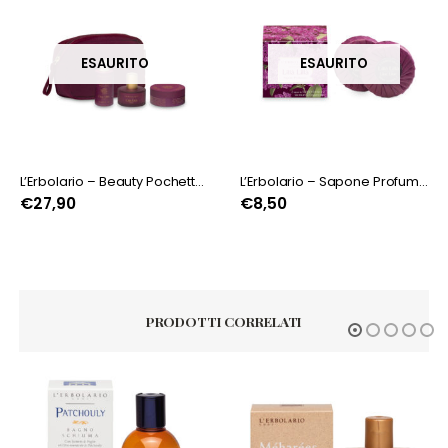
ESAURITO
ESAURITO
L’Erbolario – Beauty Pochette Lillà Lillà
L’Erbolario – Sapone Profumato – Confezione da 2 saponi da 100 g Lillà Lillà
€
27,90
€
8,50
PRODOTTI CORRELATI