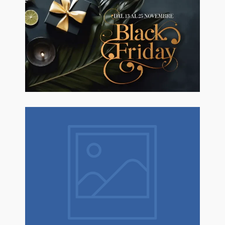
🖤BLACK FRIDAY dal 13 a l 25
Novembre sconti fino al 50% Su
Erboristeria ed Estetica.
Natale è un dono! Scopri tantissime
idee regalo con confezione regalo
espressa!