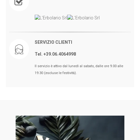
SERVIZIO CLIENTI
Tel. +39.06.4064998
🖤BLACK FRIDAY dal 13 a l 25
Il servizio è attivo dal lunedì al sabato, dalle ore 9.00 alle
Novembre sconti fino al 50% Su
19.30 (escluse le festività).
Erboristeria ed Estetica.