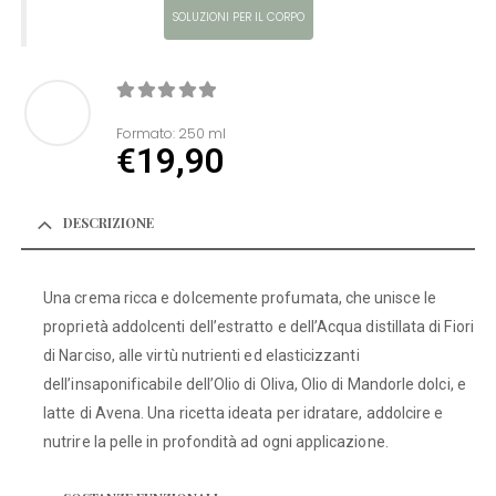
SOLUZIONI PER IL CORPO
0
Di 5
Formato:
250 ml
€
19,90
DESCRIZIONE
Una crema ricca e dolcemente profumata, che unisce le
proprietà addolcenti dell’estratto e dell’Acqua distillata di Fiori
di Narciso, alle virtù nutrienti ed elasticizzanti
dell’insaponificabile dell’Olio di Oliva, Olio di Mandorle dolci, e
latte di Avena. Una ricetta ideata per idratare, addolcire e
nutrire la pelle in profondità ad ogni applicazione.