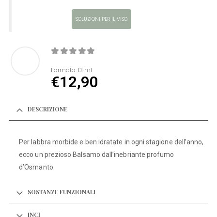
SOLUZIONI PER IL VISO
0
Di 5
Formato:
13 ml
€
12,90
DESCRIZIONE
Per labbra morbide e ben idratate in ogni stagione dell’anno,
ecco un prezioso Balsamo dall’inebriante profumo
d’Osmanto.
SOSTANZE FUNZIONALI
INCI