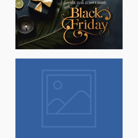
🖤BLACK FRIDAY dal 13 a l 25
Novembre sconti fino al 50% Su
Erboristeria ed Estetica.
Natale è un dono! Scopri tantissime
idee regalo con confezione regalo
espressa!