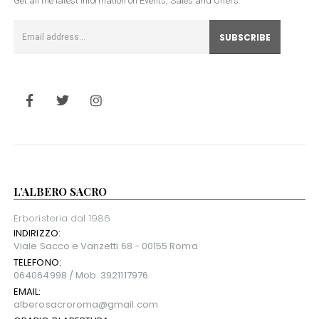
Get all the latest information on Events, Sales and Offers.
L’ALBERO SACRO
Erboristeria dal 1986
INDIRIZZO:
Viale Sacco e Vanzetti 68 - 00155 Roma
TELEFONO:
064064998 / Mob. 3921117976
EMAIL:
alberosacroroma@gmail.com