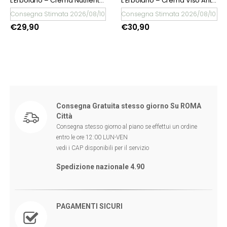
L’Erbolario – Crema Nutriente Anti-Tempo
L’Erbolario – Crema Viso Anti-Age All’Olio di Argan
Consegna Stimata 2026/08/10
Consegna Stimata 2026/08/10
€
29,90
€
30,90
Consegna Gratuita stesso giorno Su ROMA
Città
Consegna stesso giorno al piano se effettui un ordine
entro le ore 12:00 LUN-VEN
vedi i CAP disponibili per il servizio
Spedizione nazionale 4.90
PAGAMENTI SICURI