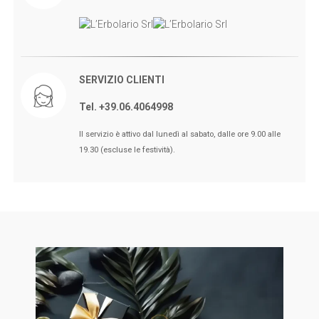
SERVIZIO CLIENTI
Tel. +39.06.4064998
🖤BLACK FRIDAY dal 13 a l 25
Il servizio è attivo dal lunedì al sabato, dalle ore 9.00 alle
Novembre sconti fino al 50% Su
19.30 (escluse le festività).
Erboristeria ed Estetica.