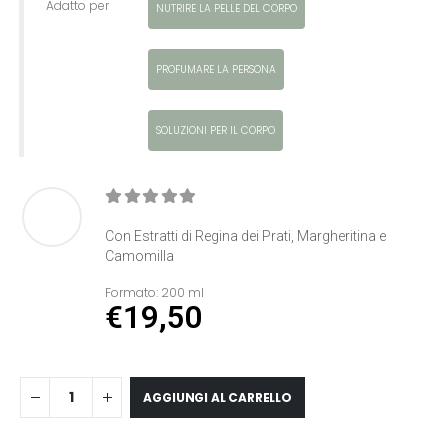
Adatto per
NUTRIRE LA PELLE DEL CORPO
PROFUMARE LA PERSONA
SOLUZIONI PER IL CORPO
0
Di 5
Con Estratti di Regina dei Prati, Margheritina e
Camomilla
Formato:
200 ml
€
19,50
AGGIUNGI AL CARRELLO