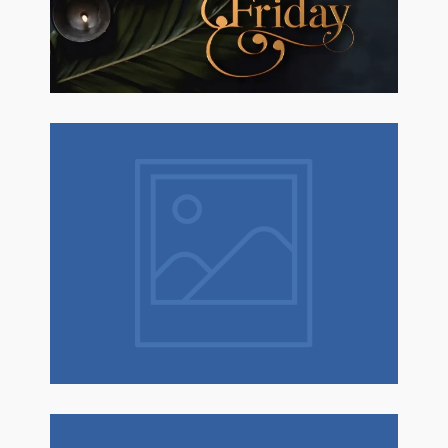
Erboristeria ed Estetica.
Natale è un dono! Scopri tantissime
idee regalo con confezione regalo
espressa!