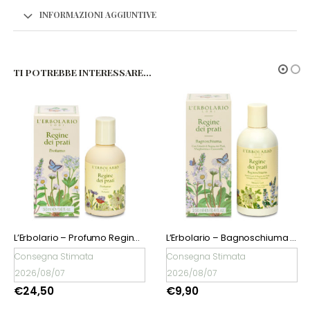
INFORMAZIONI AGGIUNTIVE
TI POTREBBE INTERESSARE…
ESAURITO
L’Erbolario – Bagnoschiuma Regine dei Prati
L’Erbolario – Acqua Profumata Rinfrescante Regine dei Prati
€
20,50
Consegna Stimata
2026/08/07
€
9,90