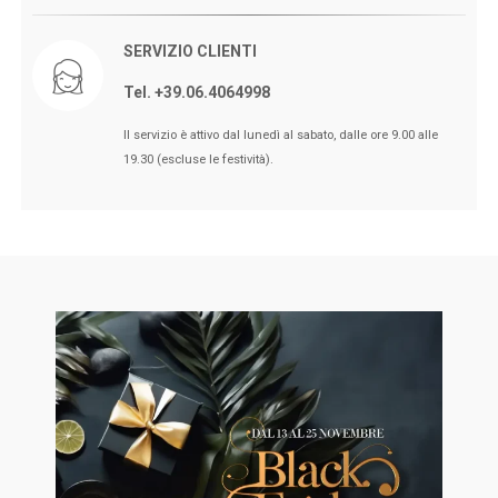
SERVIZIO CLIENTI
Tel. +39.06.4064998
🖤BLACK FRIDAY dal 13 a l 25
Il servizio è attivo dal lunedì al sabato, dalle ore 9.00 alle
Novembre sconti fino al 50% Su
19.30 (escluse le festività).
Erboristeria ed Estetica.
🖤BLACK FRIDAY dal 13 a l 25
Novembre sconti fino al 50% Su