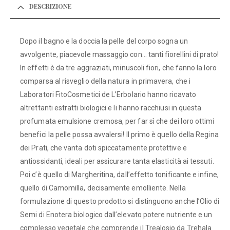
DESCRIZIONE
Dopo il bagno e la doccia la pelle del corpo sogna un
avvolgente, piacevole massaggio con… tanti fiorellini di prato!
In effetti è da tre aggraziati, minuscoli fiori, che fanno la loro
comparsa al risveglio della natura in primavera, che i
Laboratori FitoCosmetici de L’Erbolario hanno ricavato
altrettanti estratti biologici e li hanno racchiusi in questa
profumata emulsione cremosa, per far sì che dei loro ottimi
benefici la pelle possa avvalersi! Il primo è quello della Regina
dei Prati, che vanta doti spiccatamente protettive e
antiossidanti, ideali per assicurare tanta elasticità ai tessuti.
Poi c’è quello di Margheritina, dall’effetto tonificante e infine,
quello di Camomilla, decisamente emolliente. Nella
formulazione di questo prodotto si distinguono anche l’Olio di
Semi di Enotera biologico dall’elevato potere nutriente e un
complesso vegetale che comprende il Trealosio da Trehala