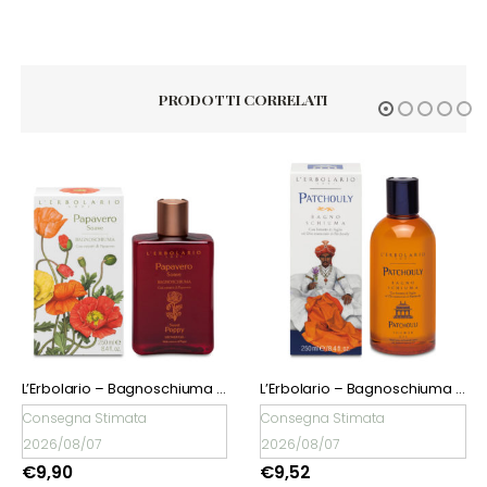
PRODOTTI CORRELATI
ESAURITO
L’Erbolario – Bagnoschiuma Papavero Soave
L’Erbolario – Bagnoschiuma Patchouly
L’Erbolario – 
€
9,90
Consegna Stimata
2026/08/07
€
9,52