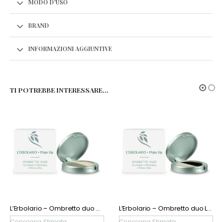
MODO D'USO
BRAND
INFORMAZIONI AGGIUNTIVE
TI POTREBBE INTERESSARE…
L’Erbolario – Ombretto duo Liquirizia e Perla
L’Erbolario – Olio Solare Elasticizzante con Calendula, Jojoba & Mallo di Noce SPF 6
Consegna Stimata
Consegna Stimata