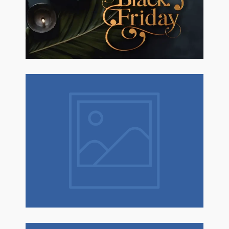
Novembre sconti fino al 50% Su
Erboristeria ed Estetica.
Natale è un dono! Scopri tantissime
idee regalo con confezione regalo
espressa!