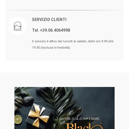
SERVIZIO CLIENTI
Tel. +39.06.4064998
🖤BLACK FRIDAY dal 13 a l 25
Il servizio è attivo dal lunedì al sabato, dalle ore 9.00 alle
Novembre sconti fino al 50% Su
19.30 (escluse le festività).
Erboristeria ed Estetica.
🖤BLACK FRIDAY dal 13 a l 25