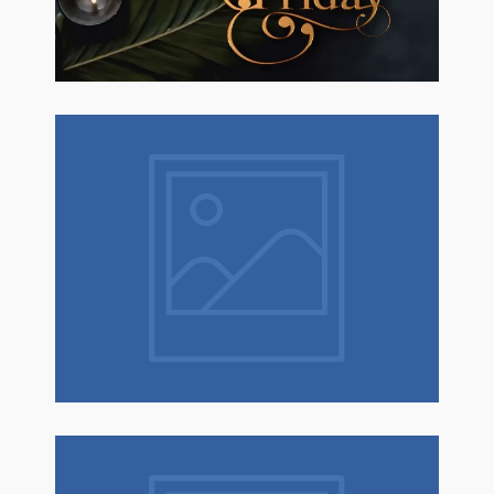
Natale è un dono! Scopri tantissime
idee regalo con confezione regalo
espressa!