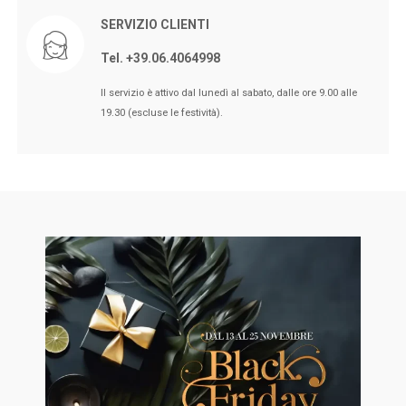
SERVIZIO CLIENTI
Tel. +39.06.4064998
🖤BLACK FRIDAY dal 13 a l 25
Il servizio è attivo dal lunedì al sabato, dalle ore 9.00 alle
Novembre sconti fino al 50% Su
19.30 (escluse le festività).
Erboristeria ed Estetica.
🖤BLACK FRIDAY dal 13 a l 25
Novembre sconti fino al 50% Su
Erboristeria ed Estetica.