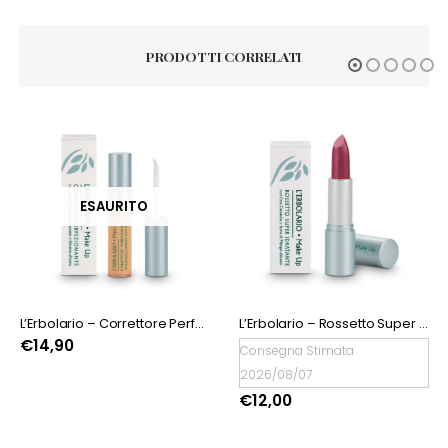
PRODOTTI CORRELATI
L’Erbolario – Correttore Perfezionante tonalità Caramello
L’Erbolario – Rossetto Super Idratante Prugna
L’Erbolario – Rossett
Consegna Stimata
Consegna Stimata
2026/08/07
2026/08/07
€
12,00
€
12,00