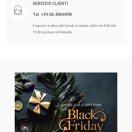
SERVIZIO CLIENTI
Tel. +39.06.4064998
🖤BLACK FRIDAY dal 13 a l 25
Il servizio è attivo dal lunedì al sabato, dalle ore 9.00 alle
Novembre sconti fino al 50% Su
19.30 (escluse le festività).
Erboristeria ed Estetica.
🖤BLACK FRIDAY dal 13 a l 25
Novembre sconti fino al 50% Su
Erboristeria ed Estetica.