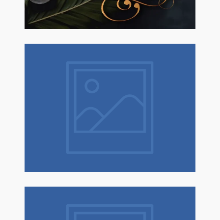
Natale è un dono! Scopri tantissime
idee regalo con confezione regalo
espressa!