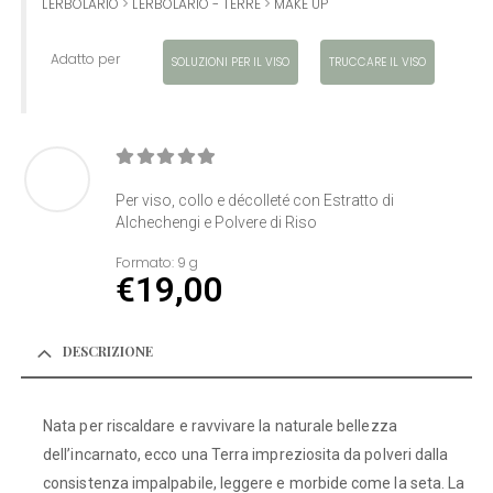
L'ERBOLARIO
>
L'ERBOLARIO - TERRE
>
MAKE UP
Adatto per
SOLUZIONI PER IL VISO
TRUCCARE IL VISO
0
Di 5
Per viso, collo e décolleté con Estratto di
Alchechengi e Polvere di Riso
Formato:
9 g
€
19,00
DESCRIZIONE
Nata per riscaldare e ravvivare la naturale bellezza
dell’incarnato, ecco una Terra impreziosita da polveri dalla
consistenza impalpabile, leggere e morbide come la seta. La