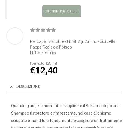
SOLUZIONI PER I CAPELLI
0
Di 5
Per capelli secchi e sfibrati Agli Aminoacidi della
Pappa Reale e all’Ibisco
Nutre e fortifica
Formato:
125 ml
€
12,40
DESCRIZIONE
Quando giunge il momento di applicare il Balsamo dopo uno
Shampoo ristoratore e rinfrescante, nel caso di chiome
sciupate e inaridite è fondamentale scegliere un trattamento
davvero in grado di interpretare le loro necessità: proprio