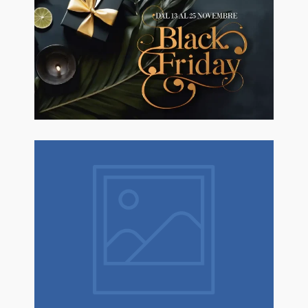
🖤BLACK FRIDAY dal 13 a l 25
Novembre sconti fino al 50% Su
Erboristeria ed Estetica.
Natale è un dono! Scopri tantissime
idee regalo con confezione regalo
espressa!