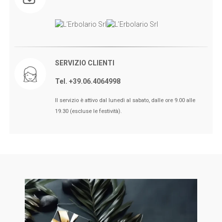
SERVIZIO CLIENTI
Tel. +39.06.4064998
🖤BLACK FRIDAY dal 13 a l 25
Il servizio è attivo dal lunedì al sabato, dalle ore 9.00 alle
Novembre sconti fino al 50% Su
19.30 (escluse le festività).
Erboristeria ed Estetica.