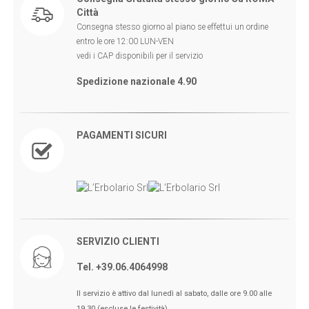
Consegna Gratuita stesso giorno Su ROMA
Città
Consegna stesso giorno al piano se effettui un ordine
entro le ore 12:00 LUN-VEN
vedi i CAP disponibili per il servizio
Spedizione nazionale 4.90
PAGAMENTI SICURI
SERVIZIO CLIENTI
Tel. +39.06.4064998
🖤BLACK FRIDAY dal 13 a l 25
Il servizio è attivo dal lunedì al sabato, dalle ore 9.00 alle