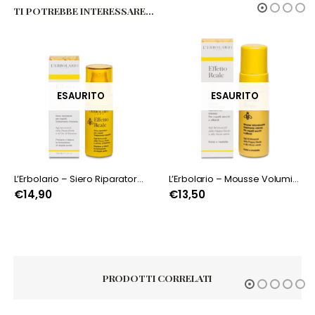
TI POTREBBE INTERESSARE…
ESAURITO
L’Erbolario – Siero Riparatore Effetto Reale
L’Erbolario – Mousse Volumizzante Nutrimento intenso Effetto Reale
L’Erbolario – Shampoo minitaglia E
€
13,50
Consegna Stimata
2026/08/09
€
2,90
PRODOTTI CORRELATI