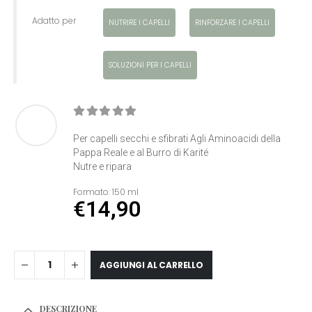
Adatto per
NUTRIRE I CAPELLI
RINFORZARE I CAPELLI
SOLUZIONI PER I CAPELLI
0
Di 5
Per capelli secchi e sfibrati Agli Aminoacidi della
Pappa Reale e al Burro di Karité
Nutre e ripara
Formato:
150 ml
€
14,90
AGGIUNGI AL CARRELLO
DESCRIZIONE