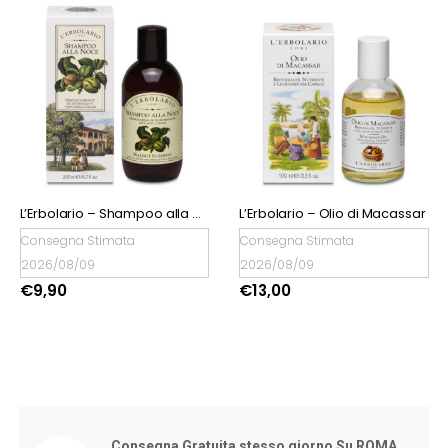
L’Erbolario – Shampoo alla Noce
L’Erbolario – Olio di Macassar
€
9,90
na Stimata
Consegna Stimata
8/09
2026/08/09
0
€
13,00