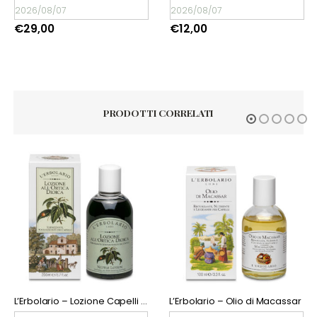
2026/08/07
2026/08/07
€
12,00
€
12,00
PRODOTTI CORRELATI
ESAURITO
Capelli Ortica Dioica
L’Erbolario – Olio di Macassar
L’Erbolario – Shampoo Antiforfora alla Propoli
€
9,90