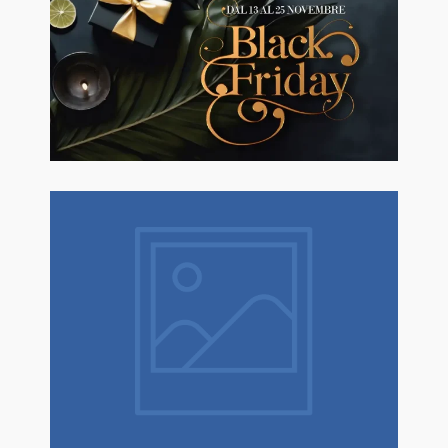
🖤BLACK FRIDAY dal 13 a l 25
Novembre sconti fino al 50% Su
Erboristeria ed Estetica.
Natale è un dono! Scopri tantissime
idee regalo con confezione regalo
espressa!