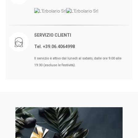
SERVIZIO CLIENTI
Tel. +39.06.4064998
🖤BLACK FRIDAY dal 13 a l 25
Il servizio è attivo dal lunedì al sabato, dalle ore 9.00 alle
Novembre sconti fino al 50% Su
19.30 (escluse le festività).
Erboristeria ed Estetica.