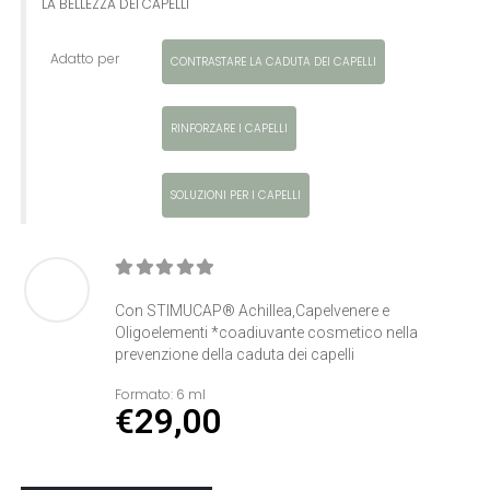
LA BELLEZZA DEI CAPELLI
Adatto per
CONTRASTARE LA CADUTA DEI CAPELLI
RINFORZARE I CAPELLI
SOLUZIONI PER I CAPELLI
0
Di 5
Con STIMUCAP® Achillea,Capelvenere e
Oligoelementi *coadiuvante cosmetico nella
prevenzione della caduta dei capelli
Formato:
6 ml
€
29,00