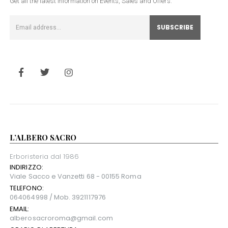
Get all the latest information on Events, Sales and Offers.
L’ALBERO SACRO
Erboristeria dal 1986
INDIRIZZO:
Viale Sacco e Vanzetti 68 - 00155 Roma
TELEFONO:
064064998 / Mob. 3921117976
EMAIL:
alberosacroroma@gmail.com