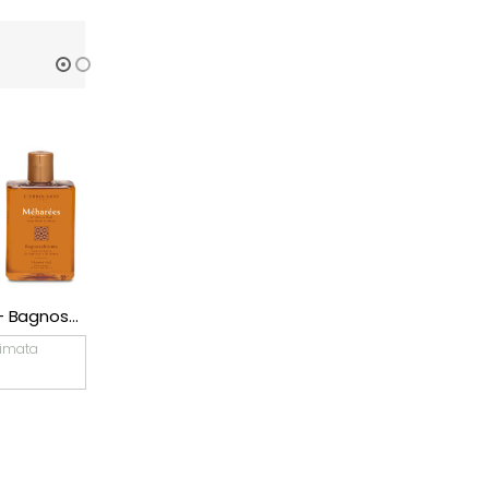
L’Erbolario – Bagnoschiuma Legni Fruttati
L’Erbolario – Bagnoschiuma Frutto della Passione
L’Erbolario – Bagnoschiuma
imata
Consegna Stimata
Consegna Stimata
2026/08/07
2026/08/07
€
9,90
€
9,52