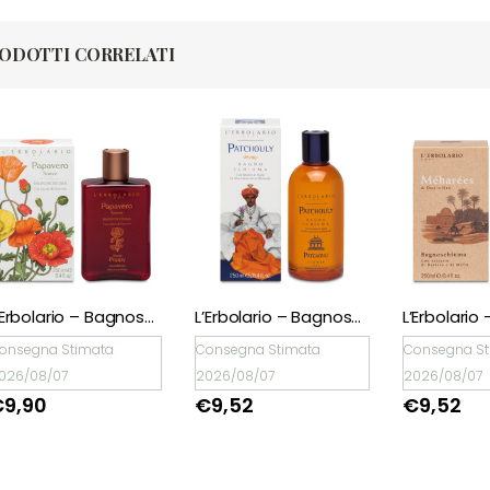
ODOTTI CORRELATI
L’Erbolario – Bagnoschiuma Patchouly
L’Erbolario – Bagnoschiuma Méharées
onsegna Stimata
Consegna Stimata
Consegna St
026/08/07
2026/08/07
2026/08/07
€
9,52
€
9,52
€
11,90
Natale è un dono!