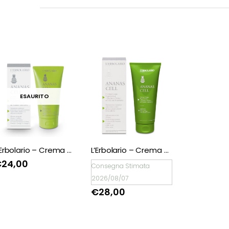
ESAURITO
L’Erbolario – Crema Pancia e Fianchi Superattiva Ananas Cell
L’Erbolario – Crema Corpo Superattiva Giorno e Notte Ananas Cell
€
24,00
Consegna Stimata
2026/08/07
€
28,00