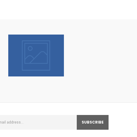
Scopri tantissime
idee regalo con
confezione regalo
espressa!