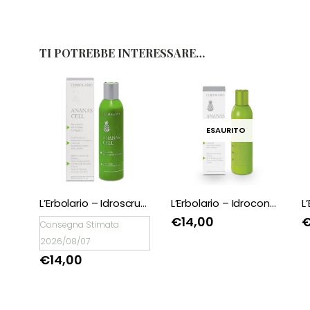
TI POTREBBE INTERESSARE…
ESAURITO
L’Erbolario – Idroscrub Ananas Cell
L’Erbolario – Idroconcentrato per bagno e idromassaggio Ananas Cell
€
14,00
Consegna Stimata
2026/08/07
€
14,00