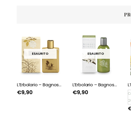
PR
ESAURITO
L’Erbolario – Bagnoschiuma Dolcelisir
L’Erbolario – Bagnoschiuma Neroli neroli
L’Erbolario – Bagnoschiuma Papavero Soave
€
9,90
Consegna Stimata
C
2026/08/07
2
€
9,90
🖤BLACK FRIDAY
🖤BLACK FRIDAY