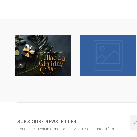
dal 13 a l 25
dal 13 a l 25
Novembre sconti
Novembre sconti
fino al 50% Su
fino al 50% Su
Erboristeria ed
Erboristeria ed
Estetica.
Estetica.
SUBSCRIBE NEWSLETTER
Get all the latest information on Events, Sales and Offers.