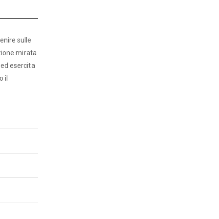
enire sulle
azione mirata
 ed esercita
 il