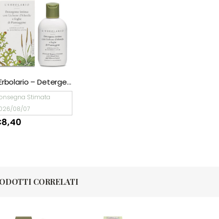
L’Erbolario – Detergente Intimo
onsegna Stimata
026/08/07
€
8,40
ODOTTI CORRELATI