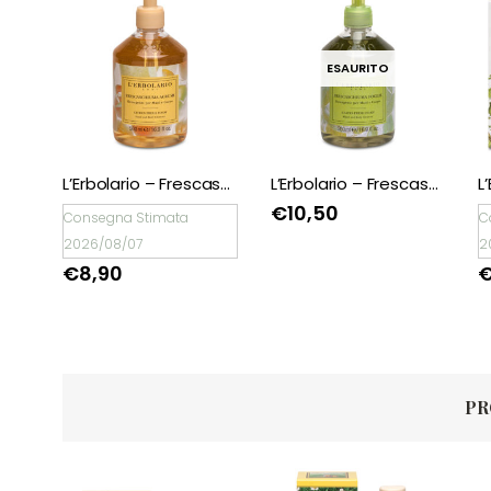
ESAURITO
L’Erbolario – Frescaschiuma Agrumi Detergente Mani/Corpo
L’Erbolario – Frescaschiuma Foglie Detergente Mani/Corpo
€
10,50
Consegna Stimata
C
2026/08/07
2
€
8,90
PR