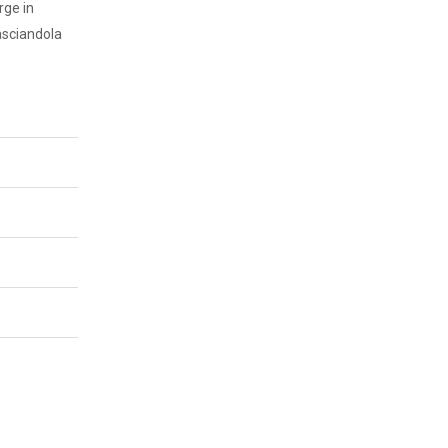
rge in
asciandola