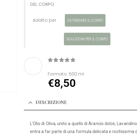
DEL CORPO
Adatto per
DETERGERE IL CORPO
SOLUZIONI PER IL CORPO
0
Di 5
Formato:
500 ml
€
8,50
DESCRIZIONE
L’Olio di Oliva, unito a quello di Arancio dolce, Lavandino
entra a far parte di una formula delicata e ricchissima d