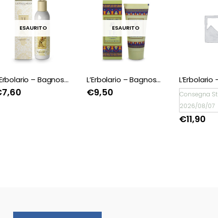
ESAURITO
ESAU
L’Erbolario – Bagnoschiuma Tè verde
L’Erbolario – Bagnoschiuma Legni Fruttati
€
9,50
€
11,90
Consegna Stimata
2026/08/07
€
11,90
Natale è un dono!
Scopri tantissime
idee regalo con
confezione regalo
espressa!