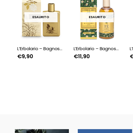
ESAURITO
ESAURITO
L’Erbolario – Bagnoschiuma Dolcelisir
L’Erbolario – Bagnoschiuma Tè & Cedro
L’Erbolario – Bagnoschiuma Tè Bianco
€
11,90
€
7,60
🖤BLACK FRIDAY
🖤BLACK FRIDAY
dal 13 a l 25
dal 13 a l 25
Novembre sconti
Novembre sconti
fino al 50% Su
fino al 50% Su
Erboristeria ed
Erboristeria ed
Estetica.
Estetica.