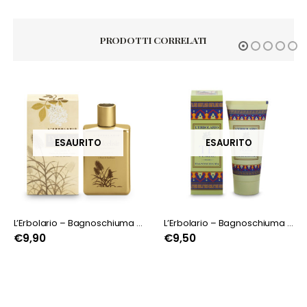
PRODOTTI CORRELATI
ESAURITO
L’Erbolario – Bagnoschiuma Dolcelisir
L’Erbolario – Bagnoschiuma Tè verde
L’Erbolario – B
€
9,50
Consegna Stimata 2026/08/11
€
9,52