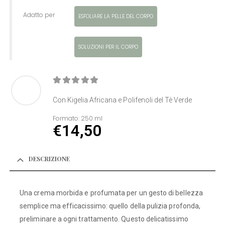
Adatto per
ESFOLIARE LA PELLE DEL CORPO
SOLUZIONI PER IL CORPO
0
Di 5
Con Kigelia Africana e Polifenoli del Tè Verde
Formato:
250 ml
€
14,50
DESCRIZIONE
Una crema morbida e profumata per un gesto di bellezza
semplice ma efficacissimo: quello della pulizia profonda,
preliminare a ogni trattamento. Questo delicatissimo