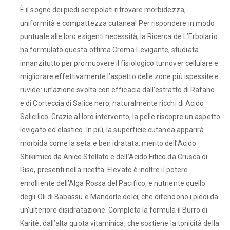
È il sogno dei piedi screpolati ritrovare morbidezza,
uniformità e compattezza cutanea! Per rispondere in modo
puntuale alle loro esigenti necessità, la Ricerca de L’Erbolario
ha formulato questa ottima Crema Levigante, studiata
innanzitutto per promuovere il fisiologico turnover cellulare e
migliorare effettivamente l’aspetto delle zone più ispessite e
ruvide: un’azione svolta con efficacia dall’estratto di Rafano
e di Corteccia di Salice nero, naturalmente ricchi di Acido
Salicilico. Grazie al loro intervento, la pelle riscopre un aspetto
levigato ed elastico. In più, la superficie cutanea apparirà
morbida come la seta e ben idratata: merito dell’Acido
Shikimico da Anice Stellato e dell’Acido Fitico da Crusca di
Riso, presenti nella ricetta. Elevato è inoltre il potere
emolliente dell’Alga Rossa del Pacifico, e nutriente quello
degli Oli di Babassu e Mandorle dolci, che difendono i piedi da
un’ulteriore disidratazione. Completa la formula il Burro di
Karitè, dall’alta quota vitaminica, che sostiene la tonicità della