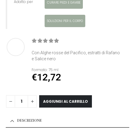
Adatto per
CURARE PIEDI E GAMBE
SOLUZIONI PER IL CORPO
0
Di 5
Con Alghe rosse del Pacifico, estratti di Rafano
e Salice nero
Formato:
75 ml
€
12,72
AGGIUNGI AL CARRELLO
DESCRIZIONE