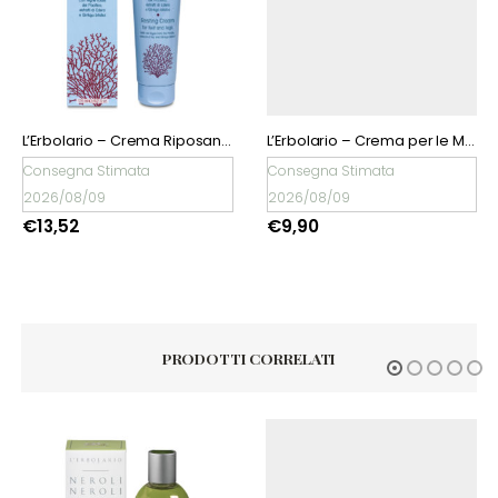
L’Erbolario – Crema Riposante per Piedi e Gambe
L’Erbolario – Crema per le Mani con Limone
Consegna Stimata
Consegna Stimata
2026/08/09
2026/08/09
€
13,52
€
9,90
PRODOTTI CORRELATI