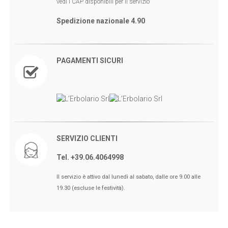
vedi i CAP disponibili per il servizio
Spedizione nazionale 4.90
PAGAMENTI SICURI
SERVIZIO CLIENTI
Tel. +39.06.4064998
🖤BLACK FRIDAY dal 13 a l 25
Il servizio è attivo dal lunedì al sabato, dalle ore 9.00 alle
Novembre sconti fino al 50% Su
19.30 (escluse le festività).
Erboristeria ed Estetica.