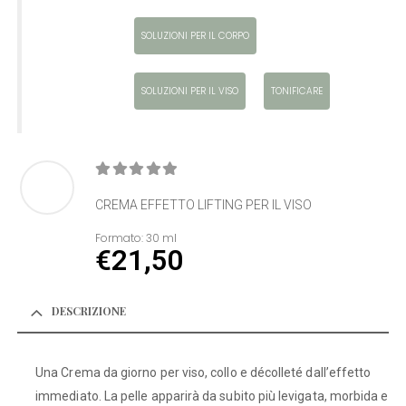
SOLUZIONI PER IL CORPO
SOLUZIONI PER IL VISO
TONIFICARE
0
Di 5
CREMA EFFETTO LIFTING PER IL VISO
Formato:
30 ml
€
21,50
DESCRIZIONE
Una Crema da giorno per viso, collo e décolleté dall’effetto
immediato. La pelle apparirà da subito più levigata, morbida e