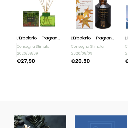
L’Erbolario – Fragranza per Legni Profumati Rabarbaro
L’Erbolario – Fragranza per Legni Profumati Ambraliquida
L’Erbolario – Fragranza per Legni Profumati Fior di Salina
Consegna Stimata
Consegna Stimata
C
2026/08/09
2026/08/09
2
€
20,50
€
31,90
🖤BLACK FRIDAY
🖤BLACK FRIDAY
dal 13 a l 25
dal 13 a l 25
Novembre sconti
Novembre sconti
fino al 50% Su
fino al 50% Su
Erboristeria ed
Erboristeria ed
Estetica.
Estetica.