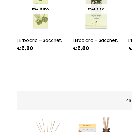
ESAURITO
ESAURITO
L’Erbolario – Sacchetto profumato per Guardaroba Ombra di Tiglio
L’Erbolario – Sacchetto Profumato per Guardaroba Caprifoglio
€
5,80
€
5,80
PR