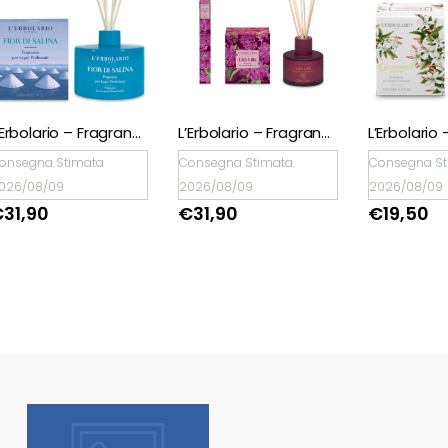
L’Erbolario – Fragranza per Legni Profumati Lillà Lillà
L’Erbolario – Fragranza per Legni Profumati Gelsomino Indiano
onsegna Stimata
Consegna Stimata
Consegna St
026/08/09
2026/08/09
2026/08/09
€
31,90
€
19,50
€
20,50
Natale è un dono!
Scopri tantissime
idee regalo con
confezione regalo
espressa!