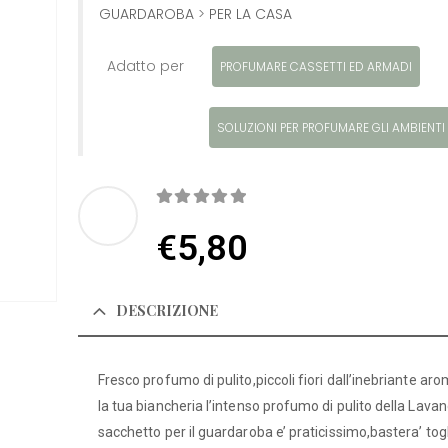
GUARDAROBA
>
PER LA CASA
Adatto per
PROFUMARE CASSETTI ED ARMADI
SOLUZIONI PER PROFUMARE GLI AMBIENTI
0
Di 5
€
5,80
DESCRIZIONE
Fresco profumo di pulito,piccoli fiori dall’inebriante ar
la tua biancheria l’intenso profumo di pulito della Lavan
sacchetto per il guardaroba e’ praticissimo,bastera’ togli