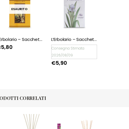
ESAURITO
L’Erbolario – Sacchetto Profumato per Guardaroba Spezie
L’Erbolario – Sacchetto Profumato per Guardaroba Iris
€
5,80
Consegna Stimata
2026/08/09
€
5,90
ODOTTI CORRELATI