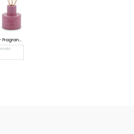
ESAURITO
L’Erbolario – Fragranza per Legni Profumati Camelia
L’Erbolario – Fragranza per Legni Profumati Iris
L’Erbolario – Fragranza per Legni Profum
€
19,50
imata
Consegna Stimata
2026/08/09
€
20,50